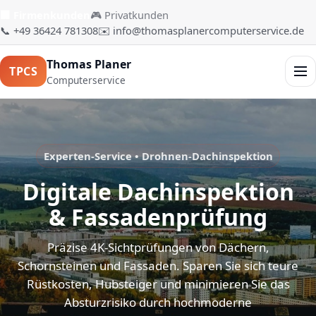
🏢 Firmenkunden
🎮 Privatkunden
📞 +49 36424 781308
✉️ info@thomasplanercomputerservice.de
Thomas Planer
TPCS
Men
Computerservice
Experten-Service • Drohnen-Dachinspektion
Digitale Dachinspektion
& Fassadenprüfung
Präzise 4K-Sichtprüfungen von Dächern,
Schornsteinen und Fassaden. Sparen Sie sich teure
Rüstkosten, Hubsteiger und minimieren Sie das
Absturzrisiko durch hochmoderne