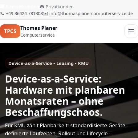
🏢 Firmenkunden
🎮 Privatkunden
📞 +49 36424 781308
✉️ info@thomasplanercomputerservice.de
Thomas Planer
TPCS
Men
Computerservice
Device-as-a-Service • Leasing • KMU
Device-as-a-Service:
Hardware mit planbaren
Monatsraten – ohne
Beschaffungschaos.
Für KMU zählt Planbarkeit: standardisierte Geräte,
definierte Laufzeiten, Rollout und Lifecycle –