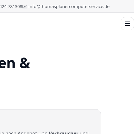
6424 781308
✉️ info@thomasplanercomputerservice.de
Men
en &
 je nach Angebot – an
Verbraucher
und