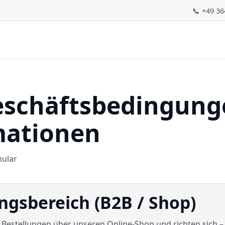
📞 +49 3
eschäftsbedingung
mationen
mular
gsbereich (B2B / Shop)
Bestellungen über unseren Online-Shop und richten sich –