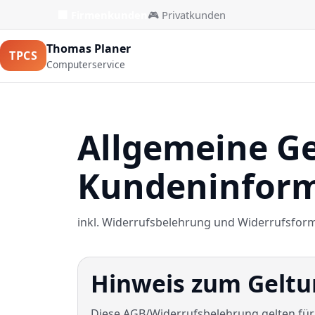
🏢 Firmenkunden
🎮 Privatkunden
Thomas Planer
TPCS
Computerservice
Allgemeine G
Kundeninfor
inkl. Widerrufsbelehrung und Widerrufsfor
Hinweis zum Geltun
Diese AGB/Widerrufsbelehrung gelten für 