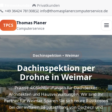
🏢 Firmenkunden
🎮 Privatkunden
📞 +49 36424 781308
✉️ info@thomasplanercomputerservice.de
Thomas Planer
TPCS
Men
Computerservice
Dachinspektion • Weimar
Dachinspektion per
Drohne in Weimar
Präzise 4K-Sichtprüfungen für Dachdecker,
Architekten und Hausverwaltungen. Wir sind Ihr
Partner für Weimar. Sparen Sie sich teure Rüstkosten
bei der initialen Begutachtung von Dächern und