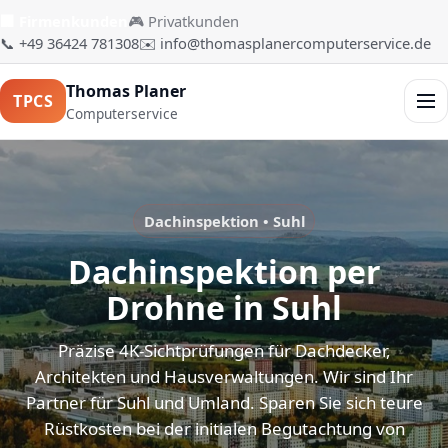
🏢 Firmenkunden
🎮 Privatkunden
📞 +49 36424 781308
✉️ info@thomasplanercomputerservice.de
Thomas Planer
TPCS
Men
Computerservice
Dachinspektion • Suhl
Dachinspektion per
Drohne in Suhl
Präzise 4K-Sichtprüfungen für Dachdecker,
Architekten und Hausverwaltungen. Wir sind Ihr
Partner für Suhl und Umland. Sparen Sie sich teure
Rüstkosten bei der initialen Begutachtung von