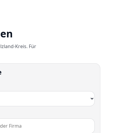
gen
zland-Kreis. Für
e