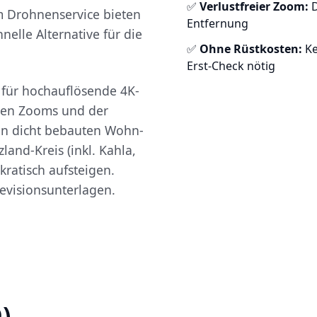
✅
Verlustfreier Zoom:
D
m Drohnenservice bieten
Entfernung
nelle Alternative für die
✅
Ohne Rüstkosten:
Ke
Erst-Check nötig
) für hochauflösende 4K-
hen Zooms und der
in dicht bebauten Wohn-
land-Kreis (inkl. Kahla,
ratisch aufsteigen.
evisionsunterlagen.
)