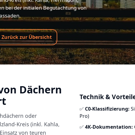
en bei der initialen Begutachtung von
assaden.
Zurück zur Übersicht
 von Dächern
Technik & Vorteil
rt
✅
C0-Klassifizierung:
Si
chdächern oder
Pro)
land-Kreis (inkl. Kahla,
✅
4K-Dokumentation:
 Einsatz von teuren