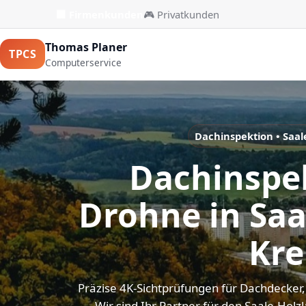
🏢 Firmenkunden
🎮 Privatkunden
Thomas Planer
TPCS
Computerservice
Dachinspektion • Saal
Dachinspe
Drohne in Saa
Kre
Präzise 4K-Sichtprüfungen für Dachdecker
Wir sind Ihr Partner für den Saale-Holzl