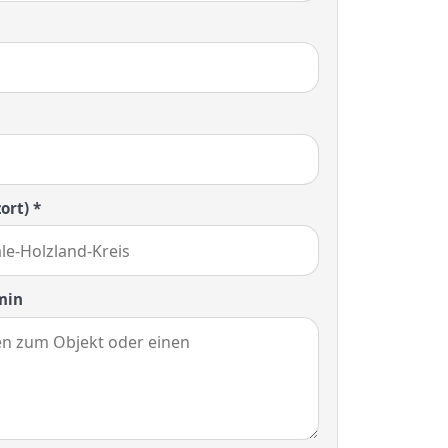
ort) *
min