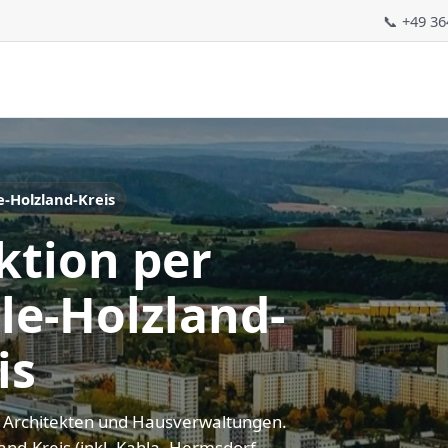
📞 +49 3
e-Holzland-Kreis
ktion per
le-Holzland-
is
, Architekten und Hausverwaltungen.
and-Kreis (inkl. Kahla, Hermsdorf,