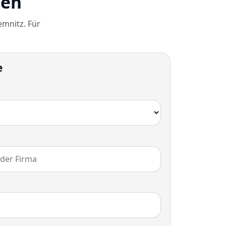
gen
mnitz. Für
e