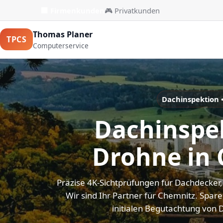
🏢 Firmenkunden
🎮 Privatkunden
Thomas Planer
TPCS
Computerservice
Dachinspektion 
Dachinspe
Drohne in
Präzise 4K-Sichtprüfungen für Dachdecker
Wir sind Ihr Partner für Chemnitz. Spare
initialen Begutachtung von