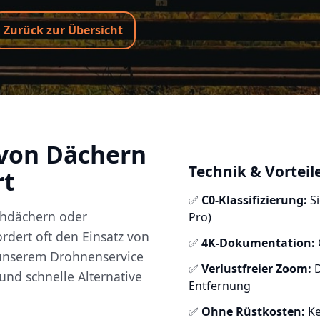
Zurück zur Übersicht
 von Dächern
Technik & Vorteil
rt
✅
C0-Klassifizierung:
Si
chdächern oder
Pro)
rdert oft den Einsatz von
✅
4K-Dokumentation:
 unserem Drohnenservice
✅
Verlustfreier Zoom:
D
 und schnelle Alternative
Entfernung
✅
Ohne Rüstkosten:
Ke