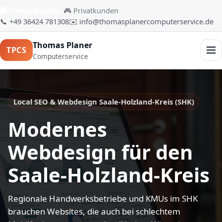
🏢 Firmenkunden
🎮 Privatkunden
📞 +49 36424 781308
✉️ info@thomasplanercomputerservice.de
Thomas Planer
TPCS
Men
Computerservice
Local SEO & Webdesign Saale-Holzland-Kreis (SHK)
Modernes
Webdesign für den
Saale-Holzland-Kreis
Regionale Handwerksbetriebe und KMUs im SHK
brauchen Websites, die auch bei schlechtem