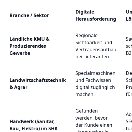
Digitale
Un
Branche / Sektor
Herausforderung
Lö
Regionale
Ländliche KMU &
Sa
Sichtbarkeit und
Produzierendes
sc
Vertrauensaufbau
Gewerbe
B2
bei Lieferanten.
Spezialmaschinen
De
Landwirtschaftstechnik
und Fachwissen
Sc
& Agrar
digital zugänglich
Pr
machen.
fü
Gefunden
Ag
werden, bevor
Handwerk (Sanitär,
SE
der Kunde einen
Bau, Elektro) im SHK
fü
Handwerker in