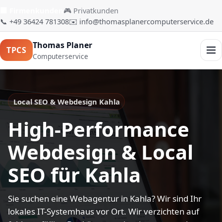
🏢 Firmenkunden
🎮 Privatkunden
📞 +49 36424 781308
✉️ info@thomasplanercomputerservice.de
Thomas Planer
TPCS
Men
Computerservice
Local SEO & Webdesign Kahla
High-Performance
Webdesign & Local
SEO für Kahla
Sie suchen eine Webagentur in Kahla? Wir sind Ihr
lokales IT-Systemhaus vor Ort. Wir verzichten auf