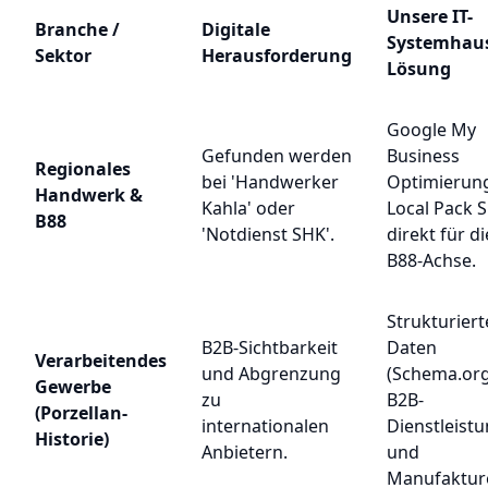
Unsere IT-
Branche /
Digitale
Systemhau
Sektor
Herausforderung
Lösung
Google My
Gefunden werden
Business
Regionales
bei 'Handwerker
Optimierun
Handwerk &
Kahla' oder
Local Pack 
B88
'Notdienst SHK'.
direkt für di
B88-Achse.
Strukturiert
B2B-Sichtbarkeit
Daten
Verarbeitendes
und Abgrenzung
(Schema.org
Gewerbe
zu
B2B-
(Porzellan-
internationalen
Dienstleist
Historie)
Anbietern.
und
Manufaktur