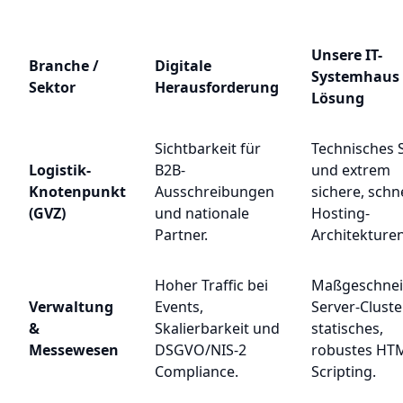
Unsere IT-
Branche /
Digitale
Systemhaus
Sektor
Herausforderung
Lösung
Sichtbarkeit für
Technisches 
Logistik-
B2B-
und extrem
Knotenpunkt
Ausschreibungen
sichere, schn
(GVZ)
und nationale
Hosting-
Partner.
Architekturen
Hoher Traffic bei
Maßgeschnei
Verwaltung
Events,
Server-Clust
&
Skalierbarkeit und
statisches,
Messewesen
DSGVO/NIS-2
robustes HT
Compliance.
Scripting.