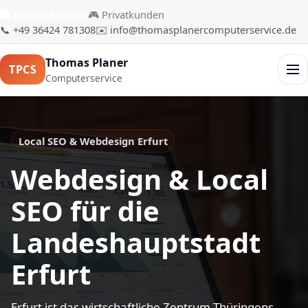
🏢 Firmenkunden
🎮 Privatkunden
📞 +49 36424 781308
✉️ info@thomasplanercomputerservice.de
Thomas Planer
TPCS
Men
Computerservice
Local SEO & Webdesign Erfurt
Webdesign & Local
SEO für die
Landeshauptstadt
Erfurt
Erfurt ist das wirtschaftliche Zentrum Thüringens.