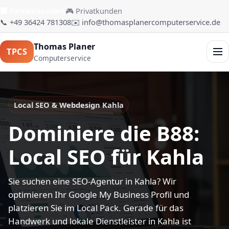
🏢 Firmenkunden
🎮 Privatkunden
📞 +49 36424 781308
✉️ info@thomasplanercomputerservice.de
Thomas Planer
TPCS
Men
Computerservice
Local SEO & Webdesign Kahla
Dominiere die B88:
Local SEO für Kahla
Sie suchen eine SEO-Agentur in Kahla? Wir
optimieren Ihr Google My Business Profil und
platzieren Sie im Local Pack. Gerade für das
Handwerk und lokale Dienstleister in Kahla ist