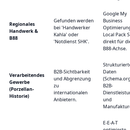
Google My
Gefunden werden
Business
Regionales
bei 'Handwerker
Optimierun
Handwerk &
Kahla' oder
Local Pack 
B88
'Notdienst SHK'.
direkt für di
B88-Achse.
Strukturiert
B2B-Sichtbarkeit
Daten
Verarbeitendes
und Abgrenzung
(Schema.org
Gewerbe
zu
B2B-
(Porzellan-
internationalen
Dienstleist
Historie)
Anbietern.
und
Manufaktur
E-E-A-T
optimierte