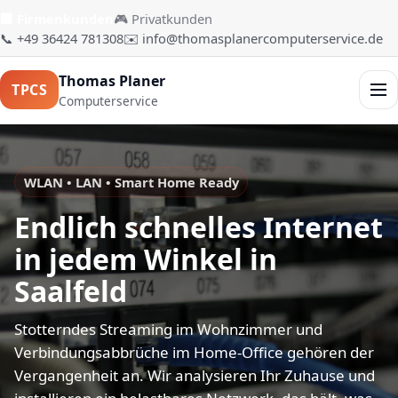
🏢 Firmenkunden
🎮 Privatkunden
📞 +49 36424 781308
✉️ info@thomasplanercomputerservice.de
Thomas Planer
TPCS
Men
Computerservice
WLAN • LAN • Smart Home Ready
Endlich schnelles Internet
in jedem Winkel in
Saalfeld
Stotterndes Streaming im Wohnzimmer und
Verbindungsabbrüche im Home-Office gehören der
Vergangenheit an. Wir analysieren Ihr Zuhause und