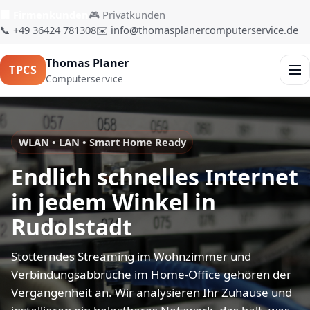
🏢 Firmenkunden
🎮 Privatkunden
📞 +49 36424 781308
✉️ info@thomasplanercomputerservice.de
Thomas Planer
TPCS
Men
Computerservice
WLAN • LAN • Smart Home Ready
Endlich schnelles Internet
in jedem Winkel in
Rudolstadt
Stotterndes Streaming im Wohnzimmer und
Verbindungsabbrüche im Home-Office gehören der
Vergangenheit an. Wir analysieren Ihr Zuhause und