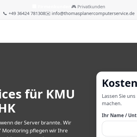
🏢 Firmenkunden
🎮 Privatkunden
📞 +49 36424 781308
✉️ info@thomasplanercomputerservice.de
Kosten
ices für KMU
Lassen Sie uns
SHK
machen.
Ihr Name / Un
, wenn der Server brannte. Wir
 Monitoring pflegen wir Ihre