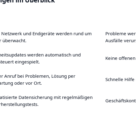
reibung
Vorteil
, Netzwerk und Endgeräte werden rund um
Probleme werd
r überwacht.
Ausfälle veru
heitsupdates werden automatisch und
Keine offenen 
steuert eingespielt.
er Anruf bei Problemen, Lösung per
Schnelle Hilfe
rtung oder vor Ort.
tisierte Datensicherung mit regelmäßigen
Geschäftskonti
herstellungstests.