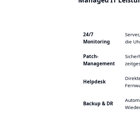
Leistung
Besch
24/7
Server
Monitoring
die Uh
Patch-
Sicher
Management
zeitge
Direkt
Helpdesk
Fernwa
Automa
Backup & DR
Wieder