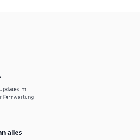
?
 Updates im
er Fernwartung
n alles