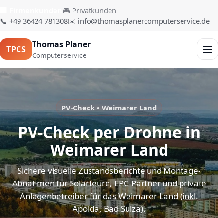
🏢 Firmenkunden
🎮 Privatkunden
📞 +49 36424 781308
✉️ info@thomasplanercomputerservice.de
Thomas Planer
TPCS
Men
Computerservice
PV-Check • Weimarer Land
PV-Check per Drohne in
Weimarer Land
Sichere visuelle Zustandsberichte und Montage-
Abnahmen für Solarteure, EPC-Partner und private
Anlagenbetreiber für das Weimarer Land (inkl.
Apolda, Bad Sulza).