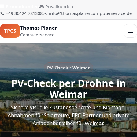
🏢 Firmenkunden
🎮 Privatkunden
📞 +49 36424 781308
✉️ info@thomasplanercomputerservice.de
Thomas Planer
TPCS
Men
Computerservice
PV-Check • Weimar
PV-Check per Drohne in
Weimar
Sichere visuelle Zustandsberichte und Montage-
Abnahmen für Solarteure, EPC-Partner und private
Anlagenbetreiber für Weimar.