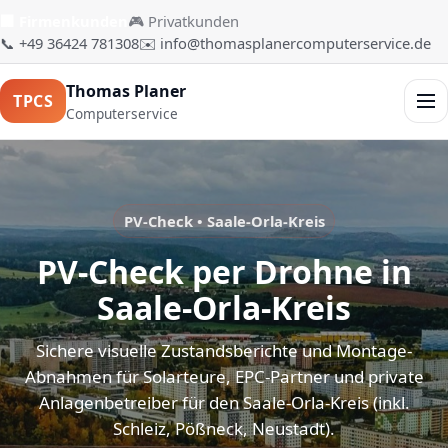
🏢 Firmenkunden
🎮 Privatkunden
📞 +49 36424 781308
✉️ info@thomasplanercomputerservice.de
Thomas Planer
TPCS
Men
Computerservice
PV-Check • Saale-Orla-Kreis
PV-Check per Drohne in
Saale-Orla-Kreis
Sichere visuelle Zustandsberichte und Montage-
Abnahmen für Solarteure, EPC-Partner und private
Anlagenbetreiber für den Saale-Orla-Kreis (inkl.
Schleiz, Pößneck, Neustadt).