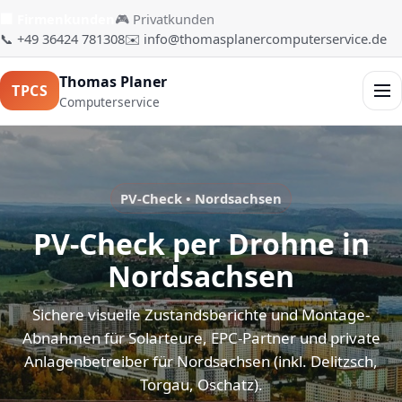
🏢 Firmenkunden
🎮 Privatkunden
📞 +49 36424 781308
✉️ info@thomasplanercomputerservice.de
Thomas Planer
TPCS
Men
Computerservice
PV-Check • Nordsachsen
PV-Check per Drohne in
Nordsachsen
Sichere visuelle Zustandsberichte und Montage-
Abnahmen für Solarteure, EPC-Partner und private
Anlagenbetreiber für Nordsachsen (inkl. Delitzsch,
Torgau, Oschatz).