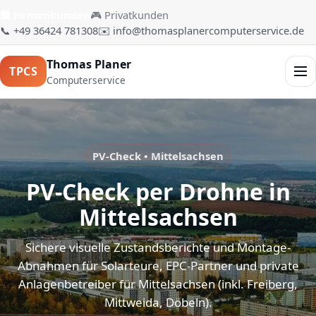
🏢 Firmenkunden
🎮 Privatkunden
📞 +49 36424 781308
✉️ info@thomasplanercomputerservice.de
Thomas Planer
TPCS
Men
Computerservice
PV-Check • Mittelsachsen
PV-Check per Drohne in
Mittelsachsen
Sichere visuelle Zustandsberichte und Montage-
Abnahmen für Solarteure, EPC-Partner und private
Anlagenbetreiber für Mittelsachsen (inkl. Freiberg,
Mittweida, Döbeln).