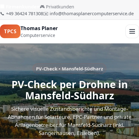
🏢 Firmenkunden
🎮 Privatkunden
📞 +49 36424 781308
✉️ info@thomasplanercomputerservice.de
Thomas Planer
TPCS
Men
Computerservice
PV-Check • Mansfeld-Südharz
PV-Check per Drohne in
Mansfeld-Südharz
Sichere visuelle Zustandsberichte und Montage-
Abnahmen für Solarteure, EPC-Partner und private
Anlagenbetreiber für Mansfeld-Südharz (inkl.
Sangerhausen, Eisleben).