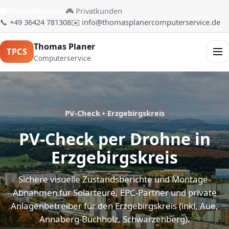
🏢 Firmenkunden
🎮 Privatkunden
📞 +49 36424 781308
✉️ info@thomasplanercomputerservice.de
Thomas Planer
TPCS
Men
Computerservice
PV-Check • Erzgebirgskreis
PV-Check per Drohne in
Erzgebirgskreis
Sichere visuelle Zustandsberichte und Montage-
Abnahmen für Solarteure, EPC-Partner und private
Anlagenbetreiber für den Erzgebirgskreis (inkl. Aue,
Annaberg-Buchholz, Schwarzenberg).