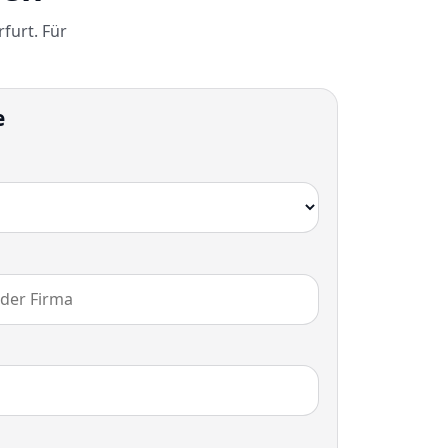
furt. Für
e