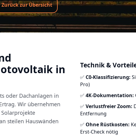
Zurück zur Übersicht
nd
Technik & Vorteil
otovoltaik in
✅
C0-Klassifizierung:
Si
Pro)
ts oder Dachanlagen in
✅
4K-Dokumentation:
n Ertrag. Wir übernehmen
✅
Verlustfreier Zoom:
D
 Solarprojekte
Entfernung
n an steilen Hauswänden
✅
Ohne Rüstkosten:
Ke
Erst-Check nötig