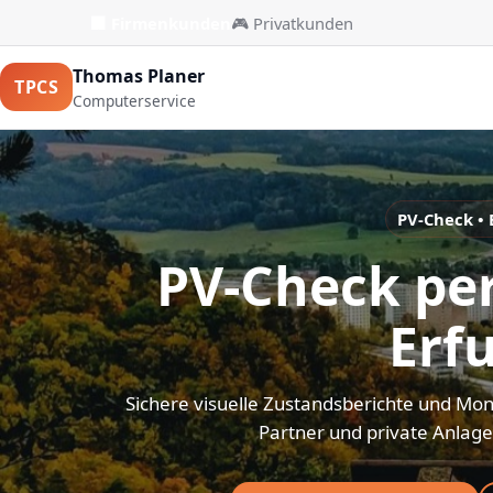
🏢 Firmenkunden
🎮 Privatkunden
Thomas Planer
TPCS
Computerservice
PV-Check • 
PV-Check pe
Erf
Sichere visuelle Zustandsberichte und Mo
Partner und private Anlagen