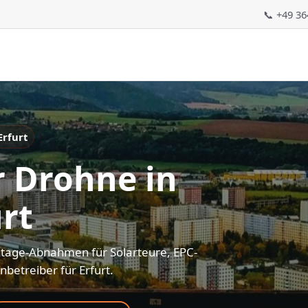
📞 +49 3
Erfurt
r Drohne in
urt
ntage-Abnahmen für Solarteure, EPC-
betreiber für Erfurt.