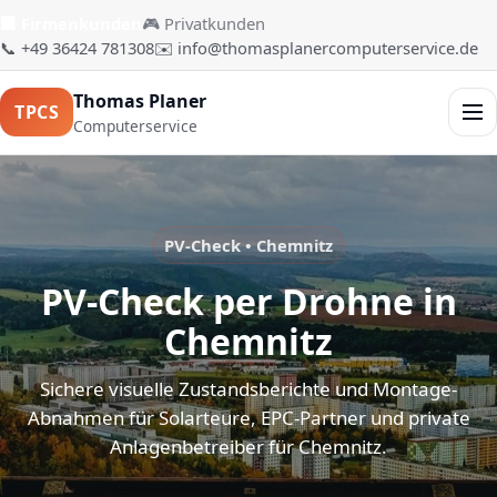
🏢 Firmenkunden
🎮 Privatkunden
📞 +49 36424 781308
✉️ info@thomasplanercomputerservice.de
Thomas Planer
TPCS
Men
Computerservice
PV-Check • Chemnitz
PV-Check per Drohne in
Chemnitz
Sichere visuelle Zustandsberichte und Montage-
Abnahmen für Solarteure, EPC-Partner und private
Anlagenbetreiber für Chemnitz.