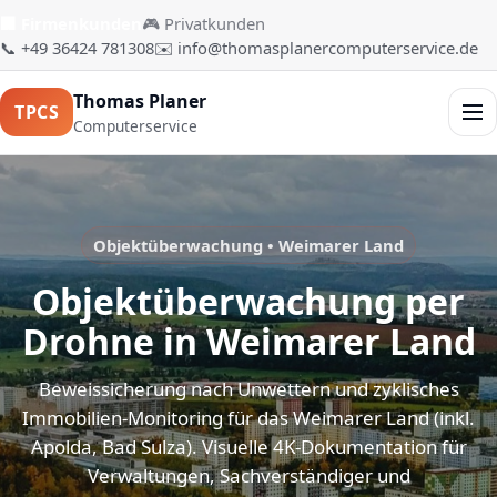
🏢 Firmenkunden
🎮 Privatkunden
📞 +49 36424 781308
✉️ info@thomasplanercomputerservice.de
Thomas Planer
TPCS
Men
Computerservice
Objektüberwachung • Weimarer Land
Objektüberwachung per
Drohne in Weimarer Land
Beweissicherung nach Unwettern und zyklisches
Immobilien-Monitoring für das Weimarer Land (inkl.
Apolda, Bad Sulza). Visuelle 4K-Dokumentation für
Verwaltungen, Sachverständiger und