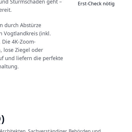
und Sturmschäden geht –
Erst-Check nötig
reit.
n durch Abstürze
 Vogtlandkreis (inkl.
. Die 4K-Zoom-
 lose Ziegel oder
f und liefern die perfekte
haltung.
)
Architekten, Sachverständiger, Behörden und