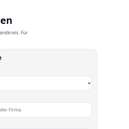
gen
andkreis. Für
e