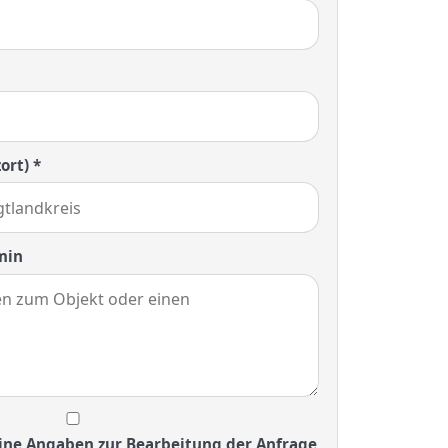
ort) *
min
ine Angaben zur Bearbeitung der Anfrage