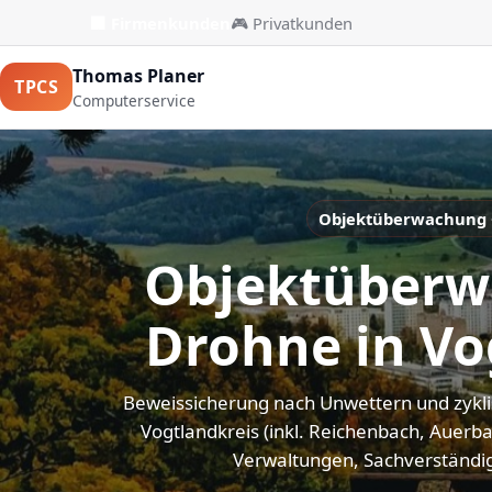
🏢 Firmenkunden
🎮 Privatkunden
Thomas Planer
TPCS
Computerservice
Objektüberwachung •
Objektüberw
Drohne in Vo
Beweissicherung nach Unwettern und zykli
Vogtlandkreis (inkl. Reichenbach, Auerb
Verwaltungen, Sachverständi