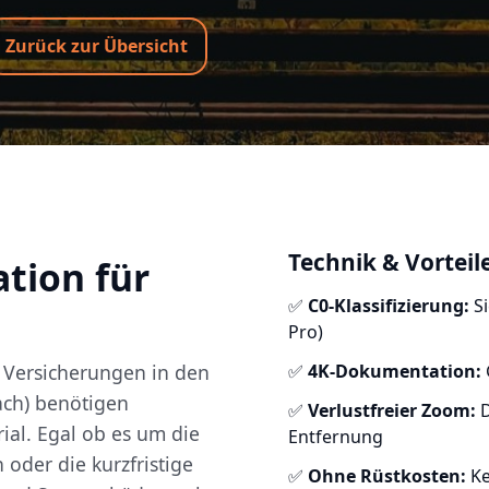
Zurück zur Übersicht
Technik & Vorteil
tion für
✅
C0-Klassifizierung:
Si
Pro)
Versicherungen in den
✅
4K-Dokumentation:
ach) benötigen
✅
Verlustfreier Zoom:
D
ial. Egal ob es um die
Entfernung
oder die kurzfristige
✅
Ohne Rüstkosten:
Ke