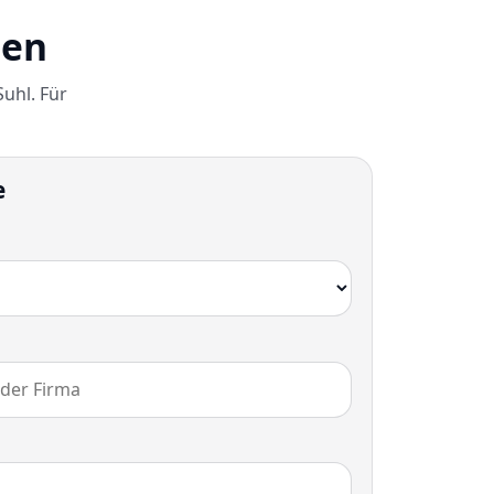
gen
uhl. Für
e