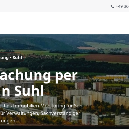
📞 +49 3
ung • Suhl
achung per
in Suhl
sches Immobilien-Monitoring für Suhl
für Verwaltungen, Sachverständiger
rungen.