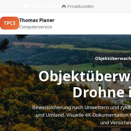
🏢 Firmenkunden
🎮 Privatkunden
Thomas Planer
TPCS
Computerservice
Objektüberwach
Objektüberw
Drohne 
Beweissicherung nach Unwettern und zykli
und Umland. Visuelle 4K-Dokumentation 
und Versiche