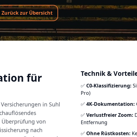
Zurück zur Übersicht
Technik & Vorteil
tion für
✅
C0-Klassifizierung:
Si
Pro)
Versicherungen in Suhl
✅
4K-Dokumentation:
ochauflösendes
✅
Verlustfreier Zoom:
D
he Überprüfung von
Entfernung
issicherung nach
✅
Ohne Rüstkosten:
Ke