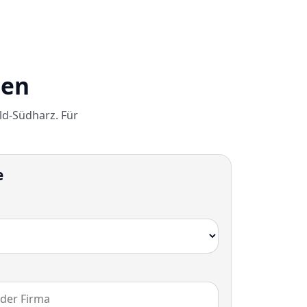
gen
ld-Südharz. Für
e