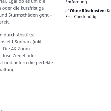
ial. Egal ob es um die
Entfernung
oder die kurzfristige
✅
Ohne Rüstkosten:
Ke
und Sturmschäden geht –
Erst-Check nötig
reit.
n durch Abstürze
nsfeld-Südharz (inkl.
e. Die 4K-Zoom-
 lose Ziegel oder
f und liefern die perfekte
haltung.