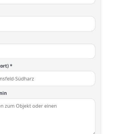
ort) *
min