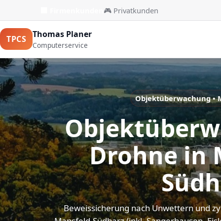
🏢 Firmenkunden
🎮 Privatkunden
Thomas Planer
TPCS
Computerservice
Objektüberwachung • 
Objektüberw
Drohne in 
Südh
Beweissicherung nach Unwettern und zyk
Mansfeld-Südharz (inkl. Sangerhausen, Eis