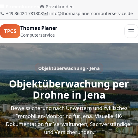
🏢 Firmenkunden
🎮 Privatkunden
📞 +49 36424 781308
✉️ info@thomasplanercomputerservice.de
Thomas Planer
TPCS
Men
Computerservice
Objektüberwachung • Jena
Objektüberwachung per
Drohne in Jena
Beweissicherung nach Unwettern und zyklisches
Immobilien-Monitoring für Jena. Visuelle 4K-
Dokumentation für Verwaltungen, Sachverständiger
und Versicherungen.