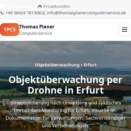
🏢 Firmenkunden
🎮 Privatkunden
📞 +49 36424 781308
✉️ info@thomasplanercomputerservice.de
Thomas Planer
TPCS
Men
Computerservice
Objektüberwachung • Erfurt
Objektüberwachung per
Drohne in Erfurt
Beweissicherung nach Unwettern und zyklisches
Immobilien-Monitoring für Erfurt. Visuelle 4K-
Dokumentation für Verwaltungen, Sachverständiger
und Versicherungen.