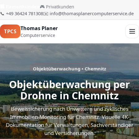
🏢 Firmenkunden
🎮 Privatkunden
📞 +49 36424 781308
✉️ info@thomasplanercomputerservice.de
Thomas Planer
TPCS
Men
Computerservice
Objektüberwachung • Chemnitz
Objektüberwachung per
Drohne in Chemnitz
Beweissicherung nach Unwettern und zyklisches
Immobilien-Monitoring für Chemnitz. Visuelle 4K-
Dokumentation für Verwaltungen, Sachverständiger
und Versicherungen.