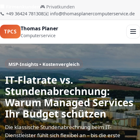
🏢 Firmenkunden
🎮 Privatkunden
📞 +49 36424 781308
✉️ info@thomasplanercomputerservice.de
Thomas Planer
TPCS
Men
Computerservice
MSP-Insights • Kostenvergleich
IT-Flatrate vs.
Stundenabrechnung:
Warum Managed Services
Ihr Budget schützen
Die klassische Stundenabrechnung beim IT-
Dienstleister fühlt sich flexibel an – bis die erste