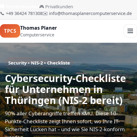
🏢 Firmenkunden
🎮 Privatkunden
📞 +49 36424 781308
✉️ info@thomasplanercomputerservice.de
Thomas Planer
TPCS
Men
Computerservice
Security • NIS-2 • Checkliste
Cybersecurity-Checkliste
für Unternehmen in
Thüringen (NIS-2 bereit)
90% aller Cyberangriffe treffen KMU. Diese 10-
Punkte-Checkliste zeigt Ihnen sofort, wo Ihre IT-
Sicherheit Lücken hat – und wie Sie NIS-2-konform