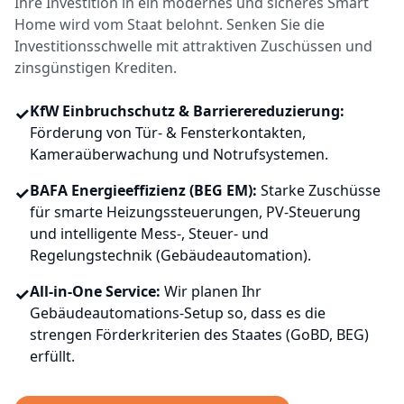
Ihre Investition in ein modernes und sicheres Smart
Home wird vom Staat belohnt. Senken Sie die
Investitionsschwelle mit attraktiven Zuschüssen und
zinsgünstigen Krediten.
✓
KfW Einbruchschutz & Barrierereduzierung:
Förderung von Tür- & Fensterkontakten,
Kameraüberwachung und Notrufsystemen.
✓
BAFA Energieeffizienz (BEG EM):
Starke Zuschüsse
für smarte Heizungssteuerungen, PV-Steuerung
und intelligente Mess-, Steuer- und
Regelungstechnik (Gebäudeautomation).
✓
All-in-One Service:
Wir planen Ihr
Gebäudeautomations-Setup so, dass es die
strengen Förderkriterien des Staates (GoBD, BEG)
erfüllt.