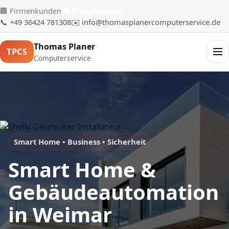
🏢 Firmenkunden
🎮 Privatkunden
📞 +49 36424 781308
✉️ info@thomasplanercomputerservice.de
Thomas Planer
TPCS
Men
Computerservice
Smart Home • Business • Sicherheit
Smart Home &
Gebäudeautomation
in Weimar