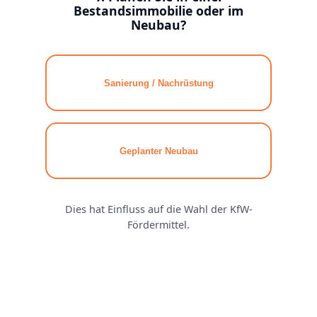
Bestandsimmobilie oder im
Neubau?
Sanierung / Nachrüstung
Name / 
Geplanter Neubau
E-Mail A
Dies hat Einfluss auf die Wahl der KfW-
Fördermittel.
Telefon
Immobil