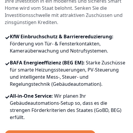
Ihre Investition in ein modernes und sicheres Smart
Home wird vom Staat belohnt. Senken Sie die
Investitionsschwelle mit attraktiven Zuschüssen und
zinsgünstigen Krediten.
✓
KfW Einbruchschutz & Barrierereduzierung:
Förderung von Tür- & Fensterkontakten,
Kameraüberwachung und Notrufsystemen.
✓
BAFA Energieeffizienz (BEG EM):
Starke Zuschüsse
für smarte Heizungssteuerungen, PV-Steuerung
und intelligente Mess-, Steuer- und
Regelungstechnik (Gebäudeautomation).
✓
All-in-One Service:
Wir planen Ihr
Gebäudeautomations-Setup so, dass es die
strengen Förderkriterien des Staates (GoBD, BEG)
erfüllt.