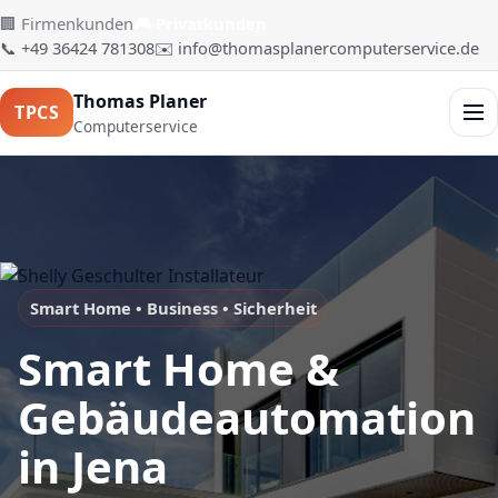
🏢 Firmenkunden
🎮 Privatkunden
📞 +49 36424 781308
✉️ info@thomasplanercomputerservice.de
Thomas Planer
TPCS
Men
Computerservice
Smart Home • Business • Sicherheit
Smart Home &
Gebäudeautomation
in Jena