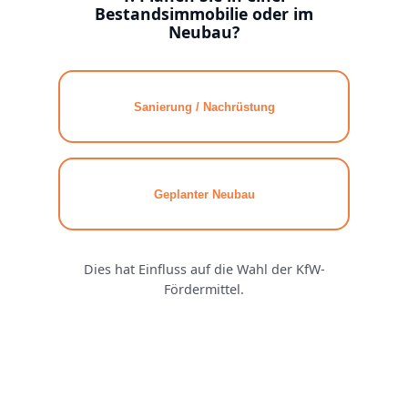
Bestandsimmobilie oder im
Neubau?
Sanierung / Nachrüstung
Name / 
Geplanter Neubau
E-Mail A
Dies hat Einfluss auf die Wahl der KfW-
Fördermittel.
Telefon
Immobil